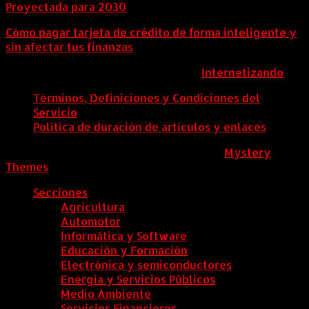
Proyectada para 2030
Cómo pagar tarjeta de crédito de forma inteligente y
sin afectar tus finanzas
ColombiaComex | Diseñado por:
Internetizando
Términos, Definiciones y Condiciones del
Servicio
Política de duración de artículos y enlaces
ColombiaComex
|
Tema: News Portal de
Mystery
Themes
.
Secciones
Agricultura
Automotor
Informática y Software
Educación y Formación
Electrónica y semiconductores
Energía y Servicios Públicos
Medio Ambiente
Servicios Financieros