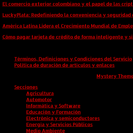
El comercio exterior colombiano y el papel de las cri
LuckyPlata: Redefiniendo la conveniencia y seguridad 
América Latina Lidera el Crecimiento Mundial de Empl
Cómo pagar tarjeta de crédito de forma inteligente y si
Términos, Definiciones y Condiciones del Servicio
Política de duración de artículos y enlaces
ColombiaComex
|
Tema: News Portal de
Mystery Them
Secciones
Agricultura
Automotor
Informática y Software
Educación y Formación
Electrónica y semiconductores
Energía y Servicios Públicos
Medio Ambiente