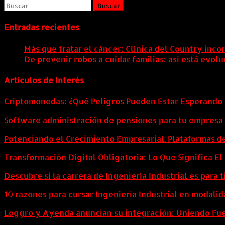
Buscar:
de
entradas
Entradas recientes
Más que tratar el cáncer: Clínica del Country inco
De prevenir robos a cuidar familias: así está evo
Artículos de Interés
Criptomonedas: ¿Qué Peligros Pueden Estar Esperando 
Software administración de pensiones para tu empresa
Potenciando el Crecimiento Empresarial. Plataformas d
Transformación Digital Obligatoria: Lo Que Significa E
Descubre si la carrera de Ingeniería Industrial es para t
10 razones para cursar Ingeniería Industrial en modalid
Loggro y Ayenda anuncian su integración: Uniendo Fuer