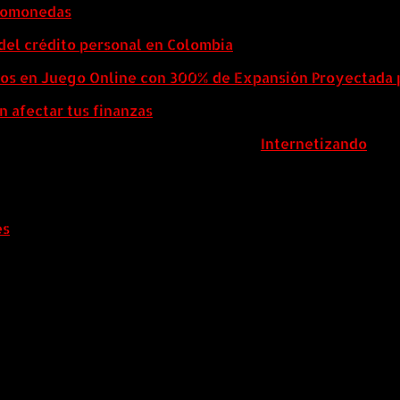
ptomonedas
del crédito personal en Colombia
eos en Juego Online con 300% de Expansión Proyectada 
n afectar tus finanzas
ColombiaComex | Diseñado por:
Internetizando
es
.