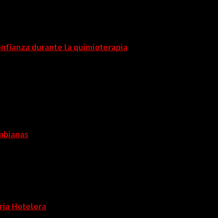
onfianza durante la quimioterapia
5 agosto, 2026
5 agosto, 2026
ombianas
ria Hotelera