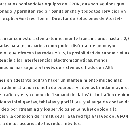
 actuales poniéndoles equipos de GPON, que son equipos que
bonado y permiten recibir banda ancha y todos los servicios en
 explica Gustavo Tonini, Director de Soluciones de Alcatel-
anzar con este sistema (teóricamente transmisiones hasta a 2,
iadas para los usuarios como poder disfrutar de un mayor
 el que ofrecen las redes xDLS, la posibilidad de suprimir el u
stencia a las interferencias electromagnéticas, menor
 mucho más segura a través de sistemas cifrados en AES.
ienes en adelante podrán hacer un mantenimiento mucho más
 la administración remota de equipos, y además brindar mayore
tráfico y el ya conocido ‘tsunami de datos’ (alto tráfico debid
onos inteligentes, tabletas y portátiles, y al auge de contenid
deo por streaming y los servicios en la nube) debido a la
ién la conexión de “small cells” a la red fija a través del GPON
ia de los usuarios de las redes móviles.