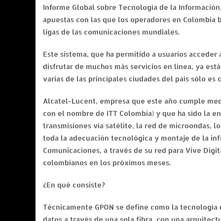
Informe Global sobre Tecnología de la Información
apuestas con las que los operadores en Colombia bu
ligas de las comunicaciones mundiales.
Este sistema, que ha permitido a usuarios acceder a
disfrutar de muchos más servicios en línea, ya es
varias de las principales ciudades del país sólo es
Alcatel-Lucent, empresa que este año cumple medio
con el nombre de ITT Colombia) y que ha sido la en
transmisiones vía satélite, la red de microondas, lo
toda la adecuación tecnológica y montaje de la in
Comunicaciones, a través de su red para Vive Digita
colombianos en los próximos meses.
¿En qué consiste?
Técnicamente GPON se define como la tecnología d
datos a través de una sola fibra, con una arquitect