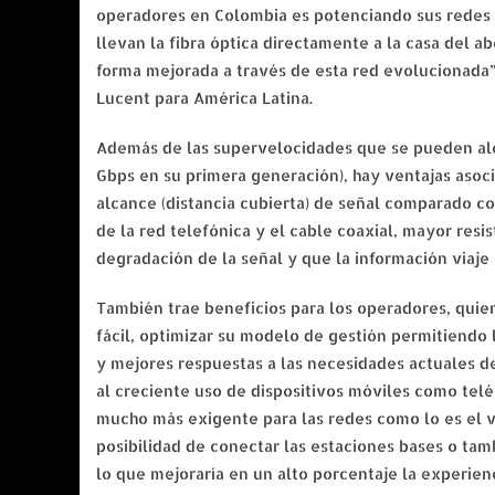
operadores en Colombia es potenciando sus redes
llevan la fibra óptica directamente a la casa del a
forma mejorada a través de esta red evolucionada”,
Lucent para América Latina.
Además de las supervelocidades que se pueden alc
Gbps en su primera generación), hay ventajas asoc
alcance (distancia cubierta) de señal comparado con
de la red telefónica y el cable coaxial, mayor resi
degradación de la señal y que la información viaje
También trae beneficios para los operadores, qu
fácil, optimizar su modelo de gestión permitiendo
y mejores respuestas a las necesidades actuales de 
al creciente uso de dispositivos móviles como teléf
mucho más exigente para las redes como lo es el vi
posibilidad de conectar las estaciones bases o tamb
lo que mejoraría en un alto porcentaje la experienc