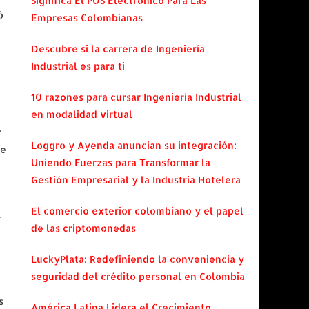
Significa El POS Electrónico Para Las
ó
Empresas Colombianas
Descubre si la carrera de Ingeniería
Industrial es para ti
10 razones para cursar Ingeniería Industrial
en modalidad virtual
r
Loggro y Ayenda anuncian su integración:
de
Uniendo Fuerzas para Transformar la
o
Gestión Empresarial y la Industria Hotelera
El comercio exterior colombiano y el papel
r
de las criptomonedas
LuckyPlata: Redefiniendo la conveniencia y
seguridad del crédito personal en Colombia
s
América Latina Lidera el Crecimiento