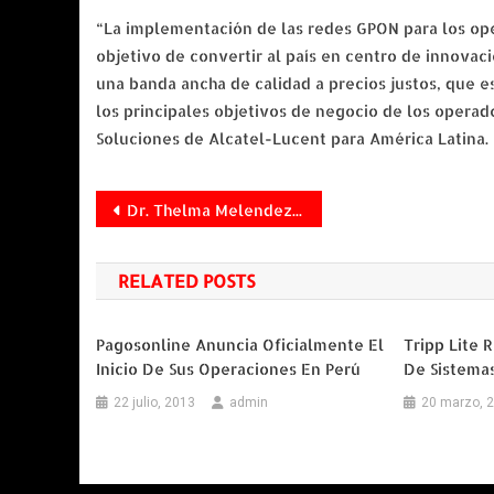
“La implementación de las redes GPON para los ope
objetivo de convertir al país en centro de innovaci
una banda ancha de calidad a precios justos, que e
los principales objetivos de negocio de los operad
Soluciones de Alcatel-Lucent para América Latina.
Navegación
Dr. Thelma Melendez Launches New Blog to Address Critical Education Issues
de
RELATED POSTS
entradas
Pagosonline Anuncia Oficialmente El
Tripp Lite 
Inicio De Sus Operaciones En Perú
De Sistemas
22 julio, 2013
admin
20 marzo, 