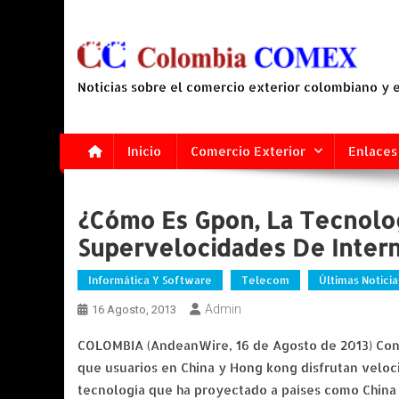
Saltar
al
contenido
Noticias sobre el comercio exterior colombiano y
Inicio
Comercio Exterior
Enlaces
¿Cómo Es Gpon, La Tecnolo
Supervelocidades De Inter
Informática Y Software
Telecom
Últimas Noticia
Admin
16 Agosto, 2013
COLOMBIA (AndeanWire, 16 de Agosto de 2013) Con e
que usuarios en China y Hong kong disfrutan veloc
tecnología que ha proyectado a países como China 