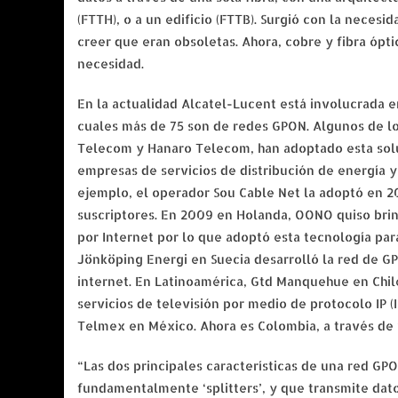
(FTTH), o a un edificio (FTTB). Surgió con la neces
creer que eran obsoletas. Ahora, cobre y fibra ópt
necesidad.
En la actualidad Alcatel-Lucent está involucrada 
cuales más de 75 son de redes GPON. Algunos de lo
Telecom y Hanaro Telecom, han adoptado esta solu
empresas de servicios de distribución de energía 
ejemplo, el operador Sou Cable Net la adoptó en 20
suscriptores. En 2009 en Holanda, OONO quiso brind
por Internet por lo que adoptó esta tecnología par
Jönköping Energi en Suecia desarrolló la red de G
internet. En Latinoamérica, Gtd Manquehue en Chi
servicios de televisión por medio de protocolo IP 
Telmex en México. Ahora es Colombia, a través de v
“Las dos principales características de una red GP
fundamentalmente ‘splitters’, y que transmite dat