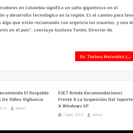
radores en Colombia significa un salto gigantesco en el
ón y desarrollo tecnológico en la región. Es el camino para ten
s algo que están reclamando con urgencia los usuarios, y uno d
ores en el país”, concluye Gustavo Tonini, Director de
Dr. Thelma Melendez Launches New Blog to Address Critical Education Issues
Recomienda El Respaldo
ESET Brinda Recomendaciones
 De Video Vigilancia
Frente A La Suspensión Del Soport
A Windows XP
2014
admin
7 abril, 2014
admin