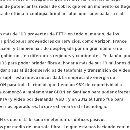
idad de potenciar las redes de cobre, que en un momento se lleg
ica de última tecnología, brindan soluciones adecuadas a cada
en más de 100 proyectos de FTTH en todo el mundo, de los
s principales proveedores de servicios, como Verizon, France
ción, y también ha sido desplegada por un gran número de
y gobiernos en diferentes regiones y continentes. En Japón, po
08 para poder brindar fibra al hogar a más de sus 10 millones 
ar a sus afiliados servicios de telefonía y transmisión de vide
a suplir esta nueva necesidad. La empresa de energía de
PON para toda la ciudad, que tiene un 98% de conectividad a
le comenzó a implementar GPON en Santiago para poder ofrece
(IPTV) y video por demanda (VoD), y en 2012 el turno fue para
arios operadores, la que estrenará esta tecnología.
ON es que está basada en elementos ópticos pasivos,
os por medio de una sola fibra. Lo que estamos haciendo con lo