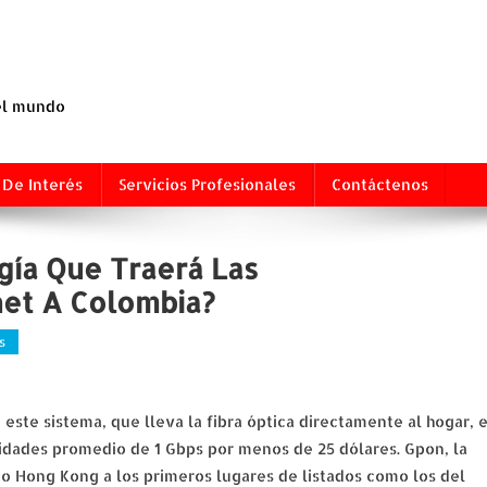
 el mundo
 De Interés
Servicios Profesionales
Contáctenos
gía Que Traerá Las
net A Colombia?
s
ste sistema, que lleva la fibra óptica directamente al hogar, 
idades promedio de 1 Gbps por menos de 25 dólares. Gpon, la
o Hong Kong a los primeros lugares de listados como los del