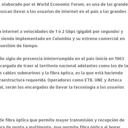
, elaborado por el World Economic Forum, es una de las grande
scan llevar a los usuarios de internet en el país a las grandes
 internet a velocidades de 1 ó 2 Gbps (gigabit por segundo) y
tá siendo implementado en Colombia y su estreno comercial en
 cuestión de tiempo.
 siglo de presencia ininterrumpida en el país (inició en 1963
cargada de traer al territorio nacional adelantos como los de la
s cables submarinos y la fibra óptica, es la que está haciendo
fraestructura requerida. Operadores como ETB, UNE y Azteca
l, serán los encargados de llevar la tecnología a los usuarios
e fibra óptica que permite mayor transmisión y recepción de
ura de punto a multipunto, que permite fibra óptica al hogar