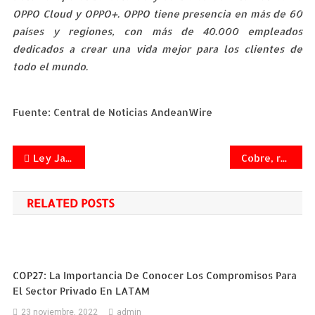
OPPO Cloud y OPPO+. OPPO tiene presencia en más de 60
países y regiones, con más de 40.000 empleados
dedicados a crear una vida mejor para los clientes de
todo el mundo.
Fuente: Central de Noticias AndeanWire
Navegación
Ley Jacinta: cómo mejora la seguridad vial, y protección de personas en accidentes viales en Chile.
Cobre, reconocida por Fast Company como la empresa más innovadora de Latinoamérica
de
RELATED POSTS
entradas
COP27: La Importancia De Conocer Los Compromisos Para
El Sector Privado En LATAM
23 noviembre, 2022
admin