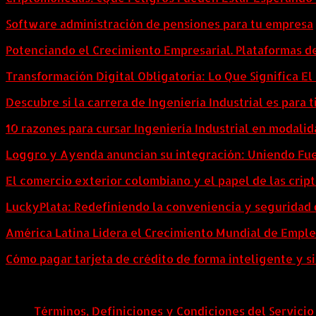
Software administración de pensiones para tu empresa
Potenciando el Crecimiento Empresarial. Plataformas d
Transformación Digital Obligatoria: Lo Que Significa E
Descubre si la carrera de Ingeniería Industrial es para t
10 razones para cursar Ingeniería Industrial en modalid
Loggro y Ayenda anuncian su integración: Uniendo Fuer
El comercio exterior colombiano y el papel de las cri
LuckyPlata: Redefiniendo la conveniencia y seguridad 
América Latina Lidera el Crecimiento Mundial de Empl
Cómo pagar tarjeta de crédito de forma inteligente y si
Términos, Definiciones y Condiciones del Servicio