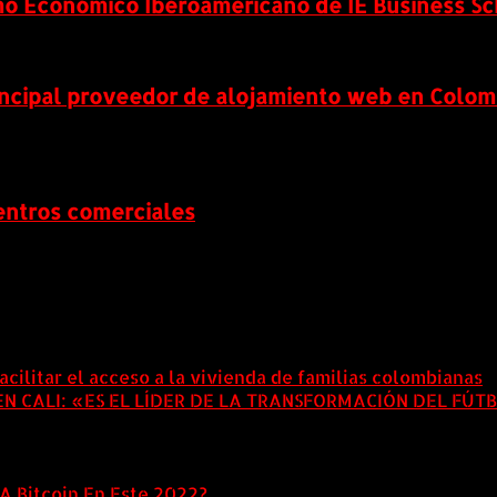
smo Económico Iberoamericano de IE Business Sc
incipal proveedor de alojamiento web en Colom
entros comerciales
acilitar el acceso a la vivienda de familias colombianas
8
 CALI: «ES EL LÍDER DE LA TRANSFORMACIÓN DEL FÚT
A Bitcoin En Este 2022?