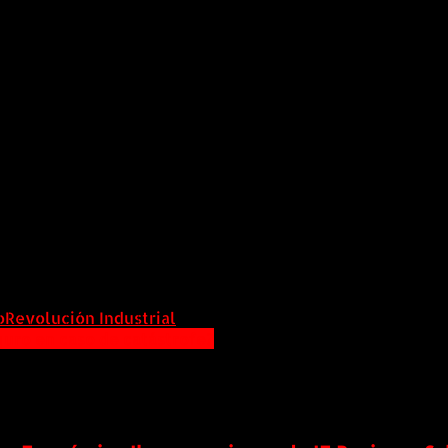
s, lo que permite identificar ya un avance en la apr
r la inteligencia artificial en el sector público, fortale
ión de Centro de Datos.
de Klaus Schwab –fundador del Foro Económico Mundial–,
ión de la humanidad”.
or la velocidad, el alcance y el impacto en los sistemas
si todas las industrias de todos los países”.
o
Revolución Industrial
eguro en caso de catástrofe?