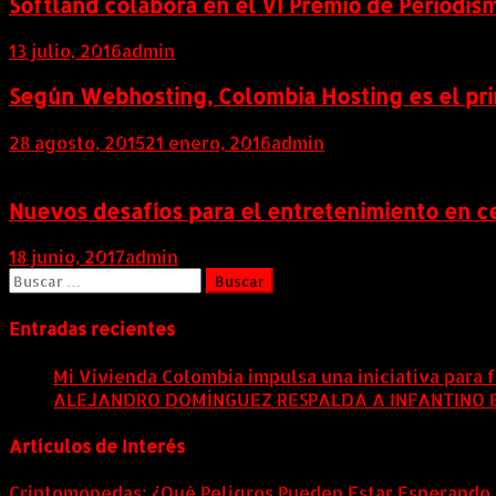
Softland colabora en el VI Premio de Periodi
13 julio, 2016
admin
Según Webhosting, Colombia Hosting es el pr
28 agosto, 2015
21 enero, 2016
admin
Nuevos desafíos para el entretenimiento en c
18 junio, 2017
admin
Buscar:
Entradas recientes
Mi Vivienda Colombia impulsa una iniciativa para f
ALEJANDRO DOMÍNGUEZ RESPALDA A INFANTINO EN
Artículos de Interés
Criptomonedas: ¿Qué Peligros Pueden Estar Esperando 