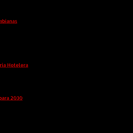
ombianas
ria Hotelera
para 2030