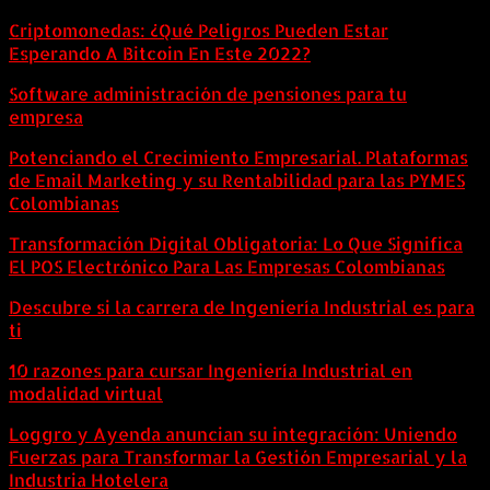
Criptomonedas: ¿Qué Peligros Pueden Estar
Esperando A Bitcoin En Este 2022?
Software administración de pensiones para tu
empresa
Potenciando el Crecimiento Empresarial. Plataformas
de Email Marketing y su Rentabilidad para las PYMES
Colombianas
Transformación Digital Obligatoria: Lo Que Significa
El POS Electrónico Para Las Empresas Colombianas
Descubre si la carrera de Ingeniería Industrial es para
ti
10 razones para cursar Ingeniería Industrial en
modalidad virtual
Loggro y Ayenda anuncian su integración: Uniendo
Fuerzas para Transformar la Gestión Empresarial y la
Industria Hotelera