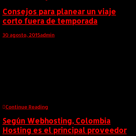
Consejos para planear un viaje
corto fuera de temporada
30 agosto, 2015
admin
COLOMBIA (AndeanWire, 29 de Agosto de 2015) De
acuerdo con las estadísticas de Despegar.com en
Colombia el 55% de los viajeros compran sus tiquetes
a destinos nacionales con menos de 14 días de
anticipación al vuelo, el 20% compra antes de 15 a 21
días del viaje, y el 25% restante lo hace con más de 30
días.
Continue Reading
Según Webhosting, Colombia
Hosting es el principal proveedor