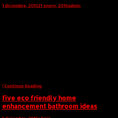
1 diciembre, 2015
21 enero, 2016
admin
COLOMBIA (AndeanWire, 01 de Diciembre de 2015)
Programa Alemán Pioneros de REDD (REM por su sigla
en inglés) firma un mecanismo innovador con
Colombia de pago por resultados por reducir la
deforestación en la Amazonía Colombiana, dando así
inicio a la implementación de Visión
Amazonía
COLOMBIA (AndeanWire, 01 de Diciembre de
2015) Programa Alemán Pioneros de REDD (REM por su
sigla en inglés) firma un mecanismo innovador con
Colombia de pago por resultados por reducir la
deforestación en la Amazonía Colombiana, dando así
inicio a la implementación de Visión Amazonía
Continue Reading
five eco friendly home
enhancement bathroom ideas