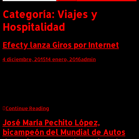
Categoría:
Viajes y
Hospitalidad
Efecty lanza Giros por Internet
4 diciembre, 2015
14 enero, 2016
admin
COLOMBIA (AndeanWire, 04 de Diciembre de 2015) La
red número uno en Colombia en giros, pagos y
recargas lanza al mercado un nuevo canal
transaccional, para que sus clientes realicen
operaciones por internet.
Continue Reading
José María Pechito López,
bicampeón del Mundial de Autos