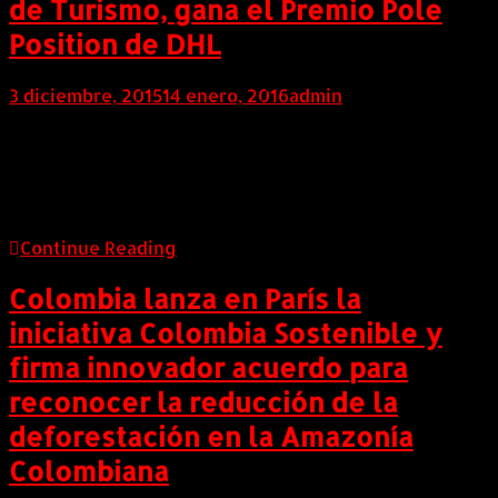
de Turismo, gana el Premio Pole
Position de DHL
3 diciembre, 2015
14 enero, 2016
admin
COLOMBIA (AndeanWire, 03 de Diciembre de 2015) El
Premio es una donación a Enseñá por Argentina y
reconoce las cualidades clave de las carreras y de la
logística: velocidad, determinación y preparación.
Continue Reading
Colombia lanza en París la
iniciativa Colombia Sostenible y
firma innovador acuerdo para
reconocer la reducción de la
deforestación en la Amazonía
Colombiana