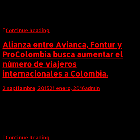
o consultar disponibilidad y tarifas son algunas de las
consultas a las que podrás acceder con esta
aplicación móvil
Continue Reading
Alianza entre Avianca, Fontur y
ProColombia busca aumentar el
número de viajeros
internacionales a Colombia.
2 septiembre, 2015
21 enero, 2016
admin
COLOMBIA (AndeanWire, 02 de Septiembre de 2015)
Con esta alianza nace la campaña “Colombia es
realismo mágico” patrocinada por el gobierno
nacional con la idea que el turismo por parte de
extranjeros crezca cada día más en el país.
Continue Reading