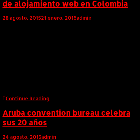
de alojamiento web en Colombia
28 agosto, 2015
21 enero, 2016
admin
COLOMBIA (AndeanWire, 28 de Agosto de 2015)
Webhosting, uno de los portales reconocidos
mundialmente en el análisis del comportamiento y
evaluación de las empresas prestadoras de servicios
de dominios y hosting, sitúa a Colombia Hosting como
la primera empresa y la principal en este rubro en
Colombia con 6816 dominios administrados
actualmente.
Continue Reading
Aruba convention bureau celebra
sus 20 años
24 agosto, 2015
admin