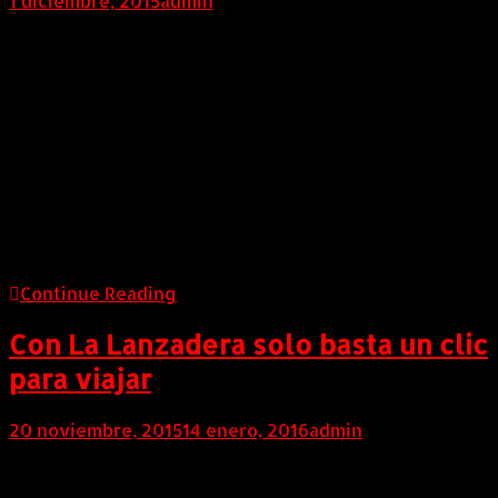
1 diciembre, 2015
admin
COLOMBIA (AndeanWire, 01 de Diciembre de 2015)
Everyone would like to have a large masonite siding
guysmasonite siding guys bathroom with a comfy
bathtub, elegant furnishings, roomy bath vanity and
some other accessories. Sadly, not everybody has a
sufficiently roomy space to create their dream
bathroom. If you are one of many property owners
who have restricted space for a rest room, then you
require to do some methods to make it appear more
roomy.
Continue Reading
Con La Lanzadera solo basta un clic
para viajar
20 noviembre, 2015
14 enero, 2016
admin
COLOMBIA (AndeanWire, 20 de Noviembre de 2015)
Buscar destinos turísticos alternos, comparar precios