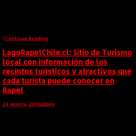
COLOMBIA (AndeanWire, 24 de Agosto de 2015) La
entidad, perteneciente a la Autoridad de Turismo de
la isla, tendrá ofertas especiales para grupos
empresariales
Continue Reading
LagoRapelChile.cl: Sitio de Turismo
local con información de los
recintos turísticos y atractivos que
cada turista puede conocer en
Rapel
24 agosto, 2015
admin
CHILE (AndeanWire, 24 de Agosto de 2015) Por medio
de este emprendimiento se logra dar una solución a la
falta de información referida a los recintos que
prestan el servicio de alojamiento turístico, junto con