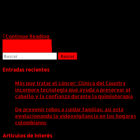
ser el medio de promoción local, regional y nacional
del Lago Rapel, logrando difundir no solo los recintos,
sino que también los diversos lugares y atractivos
que cada turista y lugareño puede conocer.
Continue Reading
Navegación
Entradas anteriores
Entradas siguientes
de
Buscar:
entradas
Entradas recientes
Más que tratar el cáncer: Clínica del Country
incorpora tecnología que ayuda a preservar el
cabello y la confianza durante la quimioterapia
5
agosto, 2026
De prevenir robos a cuidar familias: así está
evolucionando la videovigilancia en los hogares
colombianos
5 agosto, 2026
Artículos de Interés