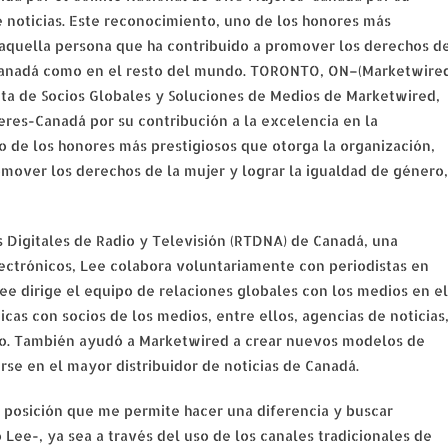
e noticias. Este reconocimiento, uno de los honores más
a aquella persona que ha contribuido a promover los derechos d
n Canadá como en el resto del mundo. TORONTO, ON–(Marketwire
nta de Socios Globales y Soluciones de Medios de Marketwired,
res-Canadá por su contribución a la excelencia en la
o de los honores más prestigiosos que otorga la organización,
omover los derechos de la mujer y lograr la igualdad de género,
as Digitales de Radio y Televisión (RTDNA) de Canadá, una
lectrónicos, Lee colabora voluntariamente con periodistas en
Lee dirige el equipo de relaciones globales con los medios en el
cas con socios de los medios, entre ellos, agencias de noticias
ro. También ayudó a Marketwired a crear nuevos modelos de
rse en el mayor distribuidor de noticias de Canadá.
 posición que me permite hacer una diferencia y buscar
 Lee-, ya sea a través del uso de los canales tradicionales de