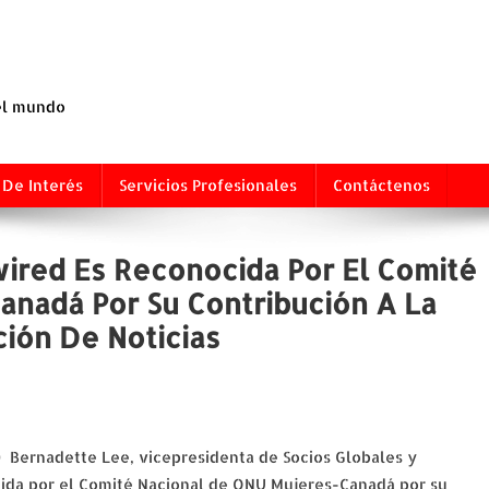
 el mundo
 De Interés
Servicios Profesionales
Contáctenos
ired Es Reconocida Por El Comité
nadá Por Su Contribución A La
ión De Noticias
) Bernadette Lee, vicepresidenta de Socios Globales y
ida por el Comité Nacional de ONU Mujeres-Canadá por su