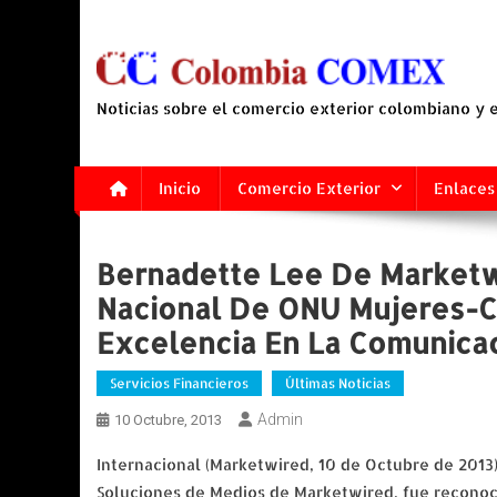
Saltar
al
contenido
Noticias sobre el comercio exterior colombiano y
Inicio
Comercio Exterior
Enlaces
Bernadette Lee De Marketw
Nacional De ONU Mujeres-Ca
Excelencia En La Comunicac
Servicios Financieros
Últimas Noticias
Admin
10 Octubre, 2013
Internacional (Marketwired, 10 de Octubre de 2013
Soluciones de Medios de Marketwired, fue reconoc