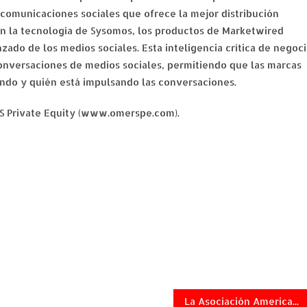
omunicaciones sociales que ofrece la mejor distribución
on la tecnología de Sysomos, los productos de Marketwired
ado de los medios sociales. Esta inteligencia crítica de negoc
conversaciones de medios sociales, permitiendo que las marcas
ndo y quién está impulsando las conversaciones.
S Private Equity (www.omerspe.com).
La Asociación Americana de la Diabetes Presenta el Sexto Foro Anual de Colaboración Contra la Disparidad