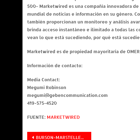
500- Marketwired es una compañía innovadora de c
mundial de noticias e información en su género. C
también proporcionan un monitoreo y análisis avanz
brinda acceso instantáneo e ilimitado a todas las 
vean lo que está sucediendo, por qué está sucedie
Marketwired es de propiedad mayoritaria de OMER
Información de contacto:
Media Contact:
Megumi Robinson
megumi@gebencommunication.com
419-575-4520
FUENTE:
MARKETWIRED
Navegación
BURSON-MARSTELLER OFRECE OPORTUNIDADES LABORALES A JÓVENES UNIVERSITARIOS