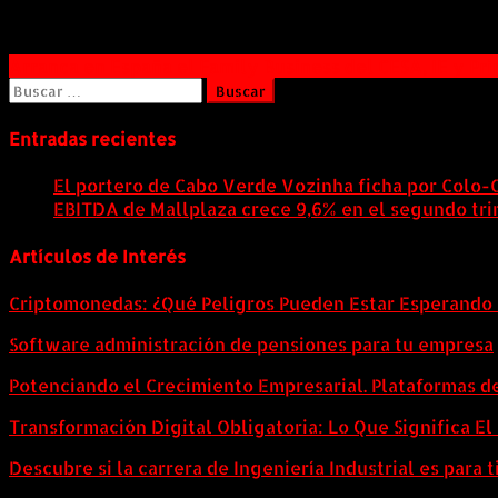
Navegación
Arranca en España el Family Business del CESA, IE y Pr
Buscar:
de
entradas
Entradas recientes
El portero de Cabo Verde Vozinha ficha por Colo-
EBITDA de Mallplaza crece 9,6% en el segundo tri
Artículos de Interés
Criptomonedas: ¿Qué Peligros Pueden Estar Esperando 
Software administración de pensiones para tu empresa
Potenciando el Crecimiento Empresarial. Plataformas d
Transformación Digital Obligatoria: Lo Que Significa E
Descubre si la carrera de Ingeniería Industrial es para t