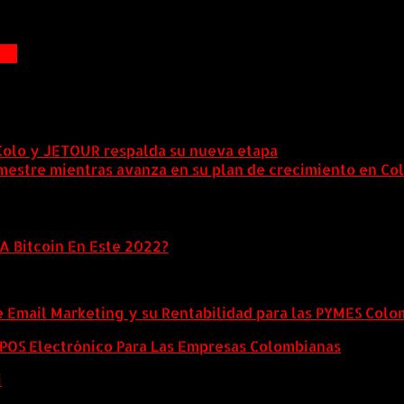
ime
Colo y JETOUR respalda su nueva etapa
7 agosto, 2026
mestre mientras avanza en su plan de crecimiento en Co
A Bitcoin En Este 2022?
e Email Marketing y su Rentabilidad para las PYMES Col
l POS Electrónico Para Las Empresas Colombianas
i