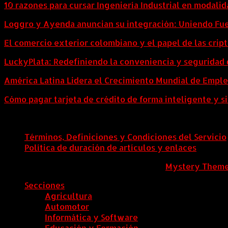
10 razones para cursar Ingeniería Industrial en modalid
Loggro y Ayenda anuncian su integración: Uniendo Fuer
El comercio exterior colombiano y el papel de las cri
LuckyPlata: Redefiniendo la conveniencia y seguridad 
América Latina Lidera el Crecimiento Mundial de Empl
Cómo pagar tarjeta de crédito de forma inteligente y si
Términos, Definiciones y Condiciones del Servicio
Política de duración de artículos y enlaces
ColombiaComex
|
Tema: News Portal de
Mystery Them
Secciones
Agricultura
Automotor
Informática y Software
Educación y Formación