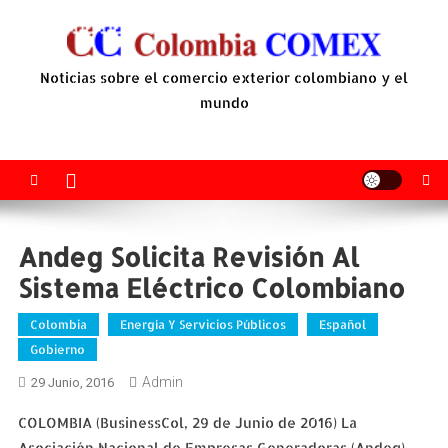
Saltar
al
contenido
Noticias sobre el comercio exterior colombiano y el
mundo
Andeg Solicita Revisión Al
Sistema Eléctrico Colombiano
Colombia
Energía Y Servicios Públicos
Español
Gobierno
Admin
29 Junio, 2016
COLOMBIA (BusinessCol, 29 de Junio de 2016) La
Asociación Nacional de Empresas Generadoras (Andeg)