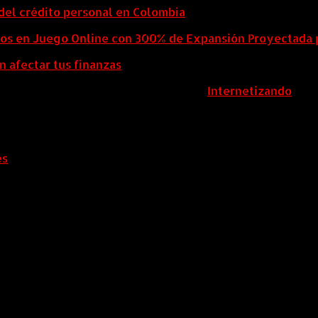
del crédito personal en Colombia
eos en Juego Online con 300% de Expansión Proyectada 
n afectar tus finanzas
ColombiaComex | Diseñado por:
Internetizando
es
.