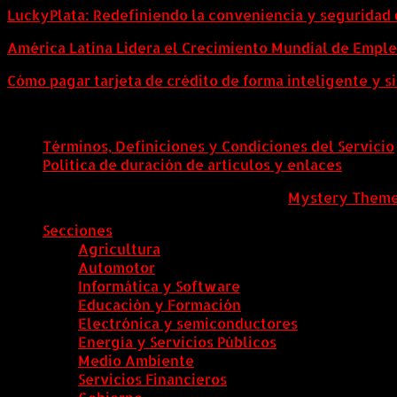
LuckyPlata: Redefiniendo la conveniencia y seguridad 
América Latina Lidera el Crecimiento Mundial de Empl
Cómo pagar tarjeta de crédito de forma inteligente y si
Términos, Definiciones y Condiciones del Servicio
Política de duración de artículos y enlaces
ColombiaComex
|
Tema: News Portal de
Mystery Them
Secciones
Agricultura
Automotor
Informática y Software
Educación y Formación
Electrónica y semiconductores
Energía y Servicios Públicos
Medio Ambiente
Servicios Financieros