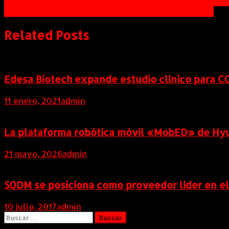
Navegación
MinTrabajo se reúne con organizaciones de taxistas en
Todo listo para el Partner Connection Meeting 2016
de
entradas
Related Posts
Edesa Biotech expande estudio clínico para C
11 enero, 2021
admin
La plataforma robótica móvil «MobED» de Hyu
21 mayo, 2026
admin
SQDM se posiciona como proveedor líder en e
10 julio, 2017
admin
Buscar: