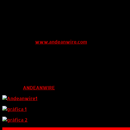
aumento de ventas y ganancias; rentabilidad; posiciona
Algo de anotar es las ventajas que ofrece esta estrateg
digital, aumentan sus probabilidades de aumento de ven
Acerca de AndeanWire
AndeanWire (
www.andeanwire.com
) Es una firma int
de distribución de información de grandes compañías d
región; mediante la distribución de sus comunicados de
mensualmente miles de comunicados en Países como Arge
La red de AndeanWire es tan potente que incluye en su 
publicidad y otras.
FUENTE:
ANDEANWIRE