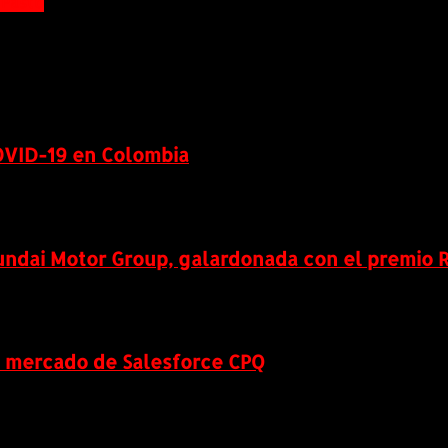
 Pasto
OVID-19 en Colombia
ndai Motor Group, galardonada con el premio 
l mercado de Salesforce CPQ