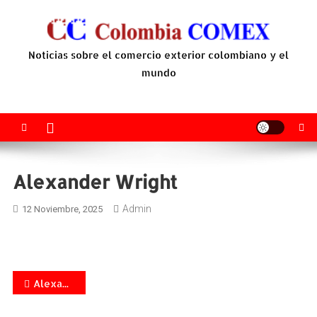
Saltar
al
contenido
Noticias sobre el comercio exterior colombiano y el
mundo
Alexander Wright
Admin
12 Noviembre, 2025
Navegación
Alexander Wright, fundador de Kapbe, está creando un nuevo modelo global de intercambio de activos digitales con dividendos públicos
de