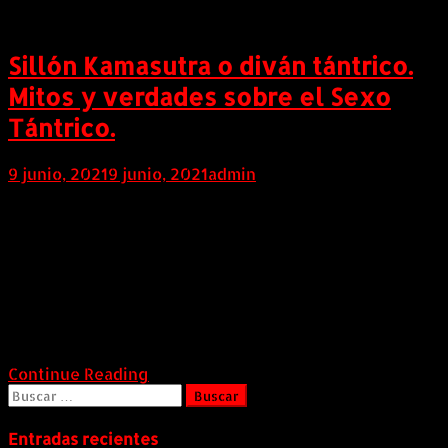
Sillón Kamasutra o diván tántrico.
Mitos y verdades sobre el Sexo
Tántrico.
9 junio, 2021
9 junio, 2021
admin
COLOMBIA (mayo 31 de 2021). Diván Tántrico
Colombia (fabricantes del sillón kamasutra) indican
que son muchos los mitos que rodean al sexo tántrico
y todo lo que se relacione con el mismo; para algunos
es sexo sin penetración o unos masajes cargados de
erotismos, mientras que otros lo confunden con el
kamasutra, creyendo que se […]
Continue Reading
Buscar:
Entradas recientes