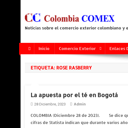
Saltar
al
contenido
Noticias sobre el comercio exterior colombiano y
Inicio
Comercio Exterior
Enlaces 
ETIQUETA:
ROSE RASBERRY
La apuesta por el té en Bogotá
Admin
28 Diciembre, 2023
COLOMBIA (Diciembre 28 de 2023). Se dice que
cifras de Statista indican que durante varios a