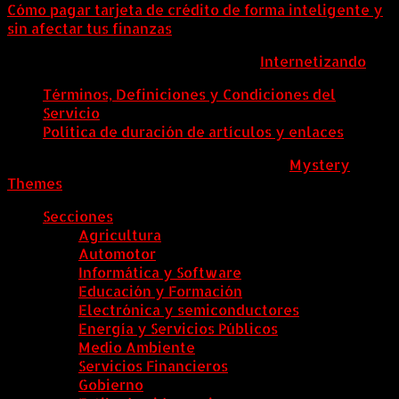
Cómo pagar tarjeta de crédito de forma inteligente y
sin afectar tus finanzas
ColombiaComex | Diseñado por:
Internetizando
Términos, Definiciones y Condiciones del
Servicio
Política de duración de artículos y enlaces
ColombiaComex
|
Tema: News Portal de
Mystery
Themes
.
Secciones
Agricultura
Automotor
Informática y Software
Educación y Formación
Electrónica y semiconductores
Energía y Servicios Públicos
Medio Ambiente
Servicios Financieros
Gobierno