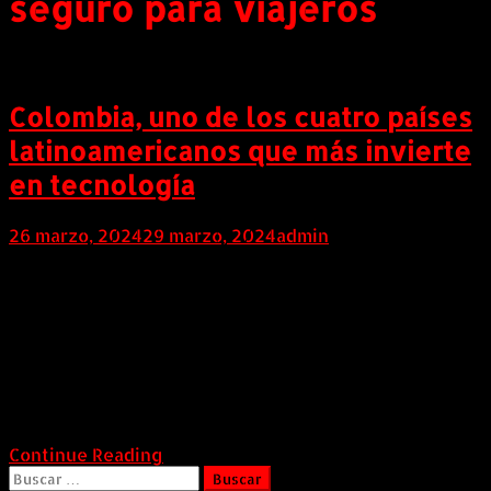
seguro para viajeros
Colombia, uno de los cuatro países
latinoamericanos que más invierte
en tecnología
26 marzo, 2024
29 marzo, 2024
admin
COLOMBIA (Marzo 26 de 2024). Cada año, el sector
tecnológico continúa abriéndose un mayor espacio en
Colombia, llegando al punto de aportar una parte
considerable en el producto interno bruto (PIB) y a ser
un gran generador de empleo en el país. Según el
Índice Mundial de Innovación publicado por la
Organización […]
Continue Reading
Buscar: