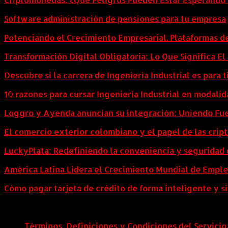
Software administración de pensiones para tu empresa
Potenciando el Crecimiento Empresarial. Plataformas d
Transformación Digital Obligatoria: Lo Que Significa E
Descubre si la carrera de Ingeniería Industrial es para t
10 razones para cursar Ingeniería Industrial en modalid
Loggro y Ayenda anuncian su integración: Uniendo Fuer
El comercio exterior colombiano y el papel de las cri
LuckyPlata: Redefiniendo la conveniencia y seguridad 
América Latina Lidera el Crecimiento Mundial de Empl
Cómo pagar tarjeta de crédito de forma inteligente y si
Términos, Definiciones y Condiciones del Servicio