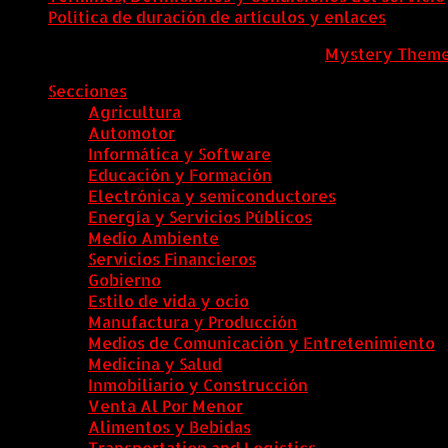
Política de duración de artículos y enlaces
ColombiaComex
|
Tema: News Portal de
Mystery Them
Secciones
Agricultura
Automotor
Informática y Software
Educación y Formación
Electrónica y semiconductores
Energía y Servicios Públicos
Medio Ambiente
Servicios Financieros
Gobierno
Estilo de vida y ocio
Manufactura y Producción
Medios de Comunicación y Entretenimiento
Medicina y Salud
Inmobiliario y Construcción
Venta Al Por Menor
Alimentos y Bebidas
Transportation and Logistics