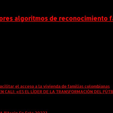
jores algoritmos de reconocimiento 
entemente publicados del Face Recognition Vendor Test 
 TECH5 como una de las empresas líderes en tecnología b
acilitar el acceso a la vivienda de familias colombianas
8
 CALI: «ES EL LÍDER DE LA TRANSFORMACIÓN DEL FÚT
A Bitcoin En Este 2022?