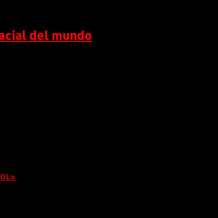
facial del mundo
(FRVT 1:1 Ongoing), realizado por el National
iométrica en el mundo “El segundo puesto en la
 agosto, 2026
BOL»
8 agosto, 2026