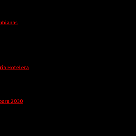
ombianas
ria Hotelera
para 2030