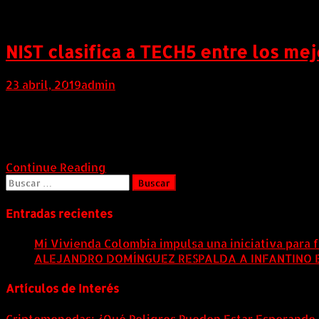
NIST clasifica a TECH5 entre los me
23 abril, 2019
admin
LATINOAMERICA (Abril 22 de 2019). Los resultados reci
Institute of Standards and Technology (NIST), sitúan a
categoría VISA, la mayor base de datos […]
Continue Reading
Buscar:
Entradas recientes
Mi Vivienda Colombia impulsa una iniciativa para f
ALEJANDRO DOMÍNGUEZ RESPALDA A INFANTINO EN
Artículos de Interés
Criptomonedas: ¿Qué Peligros Pueden Estar Esperando 