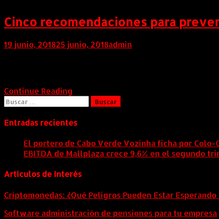
Cinco recomendaciones para preven
19 junio, 2018
25 junio, 2018
admin
Bogotá, 19 junio de 2018. Quizá, una de las situaciones
recurrente que sea esta práctica, lo cierto es que entr
Continue Reading
Buscar:
Entradas recientes
El portero de Cabo Verde Vozinha ficha por Colo-
EBITDA de Mallplaza crece 9,6% en el segundo tri
Artículos de Interés
Criptomonedas: ¿Qué Peligros Pueden Estar Esperando 
Software administración de pensiones para tu empresa