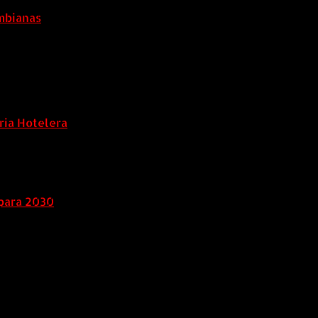
ombianas
ria Hotelera
para 2030