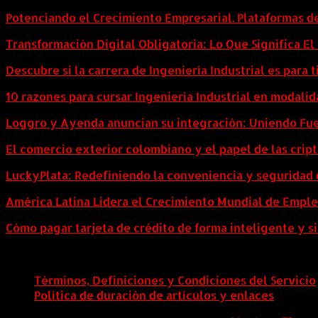
Potenciando el Crecimiento Empresarial. Plataformas d
Transformación Digital Obligatoria: Lo Que Significa E
Descubre si la carrera de Ingeniería Industrial es para t
10 razones para cursar Ingeniería Industrial en modalid
Loggro y Ayenda anuncian su integración: Uniendo Fuer
El comercio exterior colombiano y el papel de las cri
LuckyPlata: Redefiniendo la conveniencia y seguridad 
América Latina Lidera el Crecimiento Mundial de Empl
Cómo pagar tarjeta de crédito de forma inteligente y si
Términos, Definiciones y Condiciones del Servicio
Política de duración de artículos y enlaces