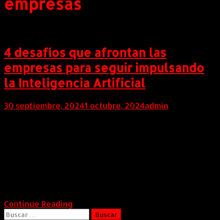
empresas
4 desafíos que afrontan las
empresas para seguir impulsando
la Inteligencia Artificial
30 septiembre, 2024
1 octubre, 2024
admin
COLOMBIA (Septiembre 30 de 2024). El incremento
en el uso de tecnologías de inteligencia artificial (IA)
está transformando rápidamente el panorama
empresarial. Según el último estudio del International
Data Corporation (IDC), se espera que para el 2024 el
mercado de aprendizaje automático supere los 500
mil millones de dólares en ingresos. Por […]
Continue Reading
Buscar: