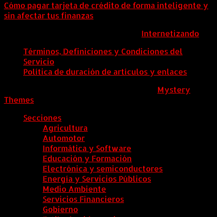
Cómo pagar tarjeta de crédito de forma inteligente y
sin afectar tus finanzas
ColombiaComex | Diseñado por:
Internetizando
Términos, Definiciones y Condiciones del
Servicio
Política de duración de artículos y enlaces
ColombiaComex
|
Tema: News Portal de
Mystery
Themes
.
Secciones
Agricultura
Automotor
Informática y Software
Educación y Formación
Electrónica y semiconductores
Energía y Servicios Públicos
Medio Ambiente
Servicios Financieros
Gobierno