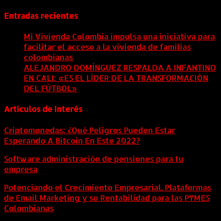
Entradas recientes
Mi Vivienda Colombia impulsa una iniciativa para
facilitar el acceso a la vivienda de familias
colombianas
8 agosto, 2026
ALEJANDRO DOMÍNGUEZ RESPALDA A INFANTINO
EN CALI: «ES EL LÍDER DE LA TRANSFORMACIÓN
DEL FÚTBOL»
8 agosto, 2026
Artículos de Interés
Criptomonedas: ¿Qué Peligros Pueden Estar
Esperando A Bitcoin En Este 2022?
Software administración de pensiones para tu
empresa
Potenciando el Crecimiento Empresarial. Plataformas
de Email Marketing y su Rentabilidad para las PYMES
Colombianas