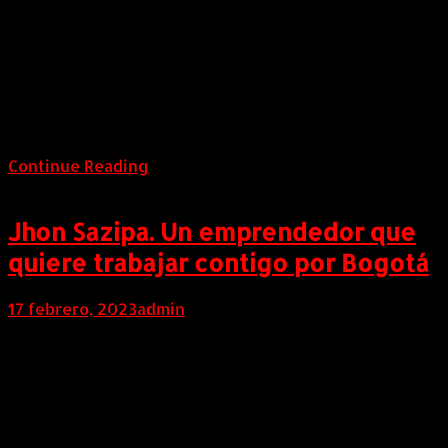
COLOMBIA (Diciembre 11 de 2023). Navidad es la
temporada más esperada por las familias y en Salitre
Plaza, inspirados en el brillo que en diciembre ilumina
cada hogar, convoca a las familias, los amigos y las
mascotas de la casa, a encender la llama de la
esperanza, agradecer por el año vivido y […]
Continue Reading
Jhon Sazipa. Un emprendedor que
quiere trabajar contigo por Bogotá
17 febrero, 2023
admin
COLOMBIA (Febrero 17 de 2023) Jhon Sazipa es un
joven emprendedor nacido en Bogotá, quien ha
dedicado su vida a trabajar con convicción para
realizar sus sueños. Administrador de empresas con
especialización en Gestión de Desarrollo