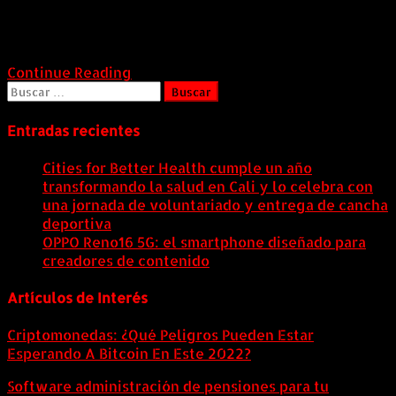
Administrativo, maestría en Gobierno y Políticas
Públicas, actual estudiante de Derecho. Se ha
desempeñado en instituciones […]
Continue Reading
Buscar:
Entradas recientes
Cities for Better Health cumple un año
transformando la salud en Cali y lo celebra con
una jornada de voluntariado y entrega de cancha
deportiva
9 agosto, 2026
OPPO Reno16 5G: el smartphone diseñado para
creadores de contenido
9 agosto, 2026
Artículos de Interés
Criptomonedas: ¿Qué Peligros Pueden Estar
Esperando A Bitcoin En Este 2022?
Software administración de pensiones para tu