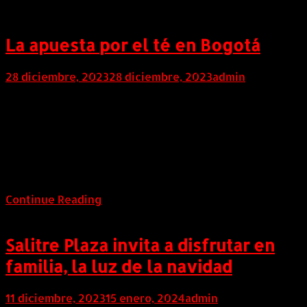
La apuesta por el té en Bogotá
28 diciembre, 2023
28 diciembre, 2023
admin
COLOMBIA (Diciembre 28 de 2023). Se dice que el
té es una de las bebidas más consumidas en el mundo,
cifras de Statista indican que durante varios años las
personas en todo el planeta aumentaron su consumo.
“En 2022, se consumieron a nivel global algo más de
6.500 millones de kilogramos de esta […]
Continue Reading
Salitre Plaza invita a disfrutar en
familia, la luz de la navidad
11 diciembre, 2023
15 enero, 2024
admin