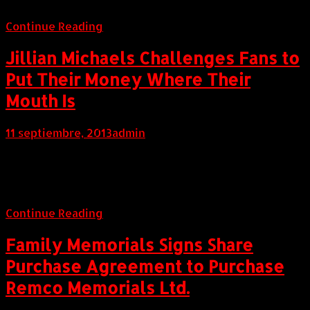
concientización sobre el cáncer de próstata
Continue Reading
Jillian Michaels Challenges Fans to
Put Their Money Where Their
Mouth Is
11 septiembre, 2013
admin
Internacional (Marketwired, 11 de Septiembre de 2013)
Bestselling Author and TV Personality Leads Her
First-Ever DietBet
Continue Reading
Family Memorials Signs Share
Purchase Agreement to Purchase
Remco Memorials Ltd.