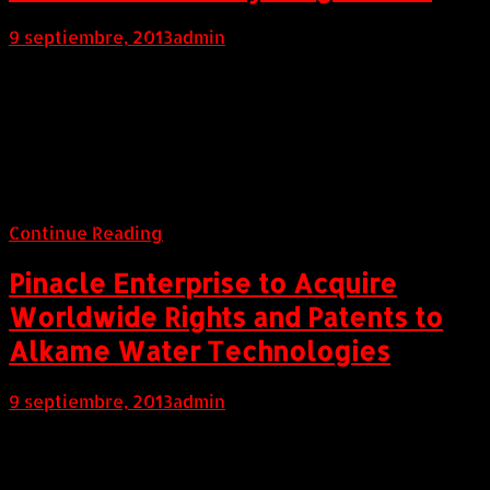
9 septiembre, 2013
admin
Internacional (Marketwired, 09 de Septiembre de
2013) The JVC GC-XA2 Action Camera Lets Anybody
"Be Action Ready" Since It Requires No Protective
Housing and Has Built-In LCD and Wi-Fi So There's
Nothing to Add — Just Grab It and Get Going at a
Moment's Notice
Continue Reading
Pinacle Enterprise to Acquire
Worldwide Rights and Patents to
Alkame Water Technologies
9 septiembre, 2013
admin
COLOMBIA (AndeanWire, 09 de Septiembre de 2013)
Pinacle Enterprise, Inc. (OTCBB: PINS) (OTCQB: PINS) is
pleased to announce that it has signed a Letter of