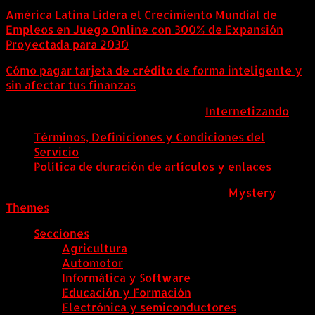
América Latina Lidera el Crecimiento Mundial de
Empleos en Juego Online con 300% de Expansión
Proyectada para 2030
Cómo pagar tarjeta de crédito de forma inteligente y
sin afectar tus finanzas
ColombiaComex | Diseñado por:
Internetizando
Términos, Definiciones y Condiciones del
Servicio
Política de duración de artículos y enlaces
ColombiaComex
|
Tema: News Portal de
Mystery
Themes
.
Secciones
Agricultura
Automotor
Informática y Software
Educación y Formación
Electrónica y semiconductores