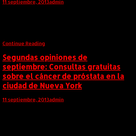
11 septiembre, 2013
admin
Internacional (Marketwired, 11 de Septiembre de 2013)
Clarisonic Adds to Its Mia 2 Rainbow of Colors With
Vibrant New Hues Including Pacific Sunset and Blue
Moon
Continue Reading
Segundas opiniones de
septiembre: Consultas gratuitas
sobre el cáncer de próstata en la
ciudad de Nueva York
11 septiembre, 2013
admin
Internacional (Marketwired, 11 de Septiembre de 2013)
El experto en cáncer de próstata, Dr. David B. Samadi,
ofrece gratuitamente una segunda opinión de los
resultados de la prueba de PSA durante el mes de