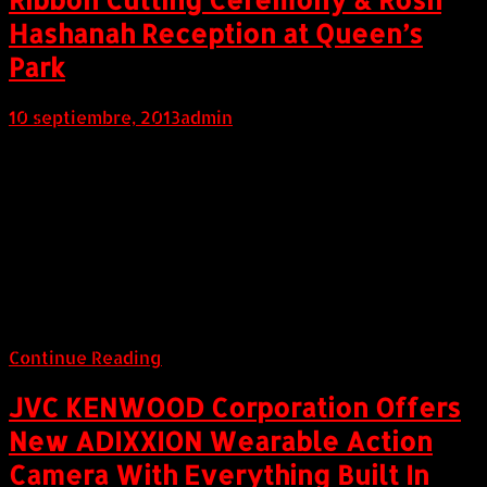
Hashanah Reception at Queen’s
Park
10 septiembre, 2013
admin
Internacional (Marketwired, 10 de Septiembre de
2013) Friends of Simon Wiesenthal Center for
Holocaust Studies (FSWC) is pleased to invite the
media to join us in a celebration of the Jewish New
Year and a ribbon cutting ceremony for FSWC's
newest initiative, the innovative classroom on
wheels known as the 'Tour4Humanity' (T4H), on the
lawn of Queen's Park today at @ 5:30 pm.
Continue Reading
JVC KENWOOD Corporation Offers
New ADIXXION Wearable Action
Camera With Everything Built In