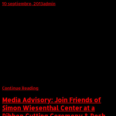
10 septiembre, 2013
admin
Internacional (Marketwired, 10 de Septiembre de
2013) Family Memorials Inc. (TSX VENTURE:FAM)
("Family Memorials" or the "Corporation"), is pleased
to announce that further to its press release of May
29, 2013, the Corporation has entered into an
agreement (the "Share Purchase Agreement") dated
September 9, 2013 with the shareholders ("Remco
Shareholders") of Remco Memorials Ltd. ("Remco")
pursuant to which the Corporation has agreed to
purchase and the Remco Shareholders, who are arm's-
length to the Corporation, have agreed to sell all of
the issued shares of Remco (the "Remco Shares") to
the Corporation (the "Remco Acquisition").
Continue Reading
Media Advisory: Join Friends of
Simon Wiesenthal Center at a
Ribbon Cutting Ceremony & Rosh