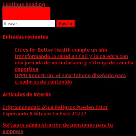
Continue Reading
Navegación
Entradas anteriores
Entradas siguientes
de
Buscar:
entradas
Entradas recientes
Cities for Better Health cumple un año
transformando la salud en Cali y lo celebra con
una jornada de voluntariado y entrega de cancha
deportiva
9 agosto, 2026
OPPO Reno16 5G: el smartphone diseñado para
creadores de contenido
9 agosto, 2026
Artículos de Interés
Criptomonedas: ¿Qué Peligros Pueden Estar
Esperando A Bitcoin En Este 2022?
Software administración de pensiones para tu
empresa