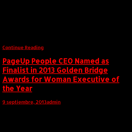
Intent to acquire Xtreme Technologies, Inc. ("Xtreme
Technologies"), developer and holder of the
worldwide intellectual property, patents, and rights
to the technologies behind the Company's Alkame™
micro-clustered, alkaline, antioxidant, and
oxygenated water.
Continue Reading
PageUp People CEO Named as
Finalist in 2013 Golden Bridge
Awards for Woman Executive of
the Year
9 septiembre, 2013
admin
Internacional (Marketwired, 09 de Septiembre de
2013) Winners Will Be Announced on September 30,
2013 in San Francisco