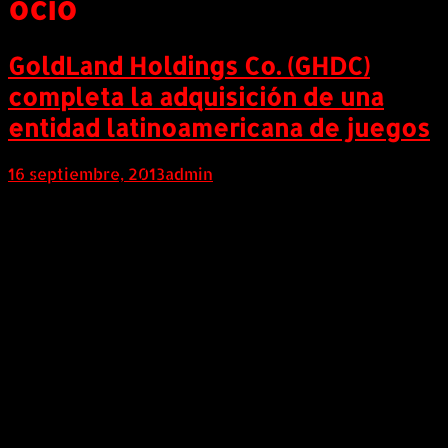
ocio
GoldLand Holdings Co. (GHDC)
completa la adquisición de una
entidad latinoamericana de juegos
16 septiembre, 2013
admin
Internacional (Marketwired, 16 de Septiembre de
2013) GoldLand Holdings Co. (OTCBB: GHDC)
(OTCQB: GHDC) anuncia la adquisición de Universal
Entertainment, una entidad de juegos con
operaciones en América del Sur y Central. La gerencia
firmó los documentos de la adquisición y el
arrendamiento posterior de los equipos de juego al
usuario. Los abogados de GHDC están preparando un
documento para ser presentado ante la Comisión de
Bolsa y Valores (SEC) donde se describen todos los
pormenores de esta transacción y cómo esta se
refleja en el futuro financiero de la Compañía.