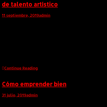
de talento artístico
11 septiembre, 2019
admin
Salitre Encanta 6 “Orgullosamente Colombiano”,
concurso de talento musical de solistas y tríos
exclusivo de Salitre Plaza Centro Comercial para
motivar y apoyar los nuevos talentos artísticos del
país, el pasado sábado 7 de septiembre dio inició a las
eliminatorias de los 24 semifinalistas escogidos por
los jurados entre 197 postulaciones. Así, el público y
[…]
Continue Reading
Cómo emprender bien
31 julio, 2019
admin
COLOMBIA (Julio 31 de 2019). Responder esta