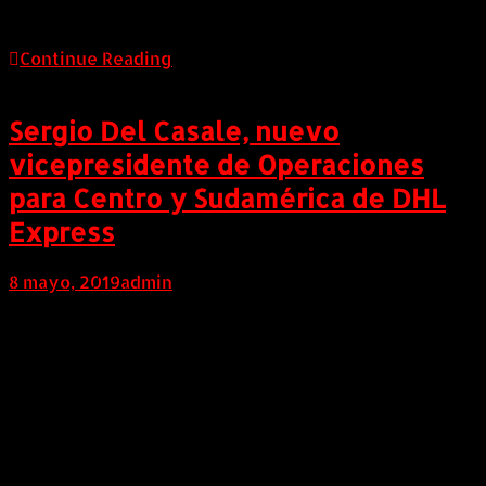
realizan en […]
Continue Reading
Sergio Del Casale, nuevo
vicepresidente de Operaciones
para Centro y Sudamérica de DHL
Express
8 mayo, 2019
admin
COLOMBIA (Mayo 8 de 2019). DHL Express, el
proveedor líder de servicios exprés y de logística
internacional que forma parte de Deutsche Post DHL
Group, anunció que Sergio Del Casale asumió el cargo
de vicepresidente de Operaciones para Centro y
Sudamérica. Del Casale ingresó a la compañía en 1999
como gerente de Recursos Humanos […]