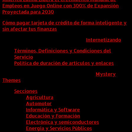
Empleos en Juego Online con 300% de Expansión
Proyectada para 2030
Cómo pagar tarjeta de crédito de forma inteligente y
sin afectar tus finanzas
ColombiaComex | Diseñado por:
Internetizando
Términos, Definiciones y Condiciones del
Servicio
Política de duración de artículos y enlaces
ColombiaComex
|
Tema: News Portal de
Mystery
Themes
.
Secciones
Agricultura
Automotor
Informática y Software
Educación y Formación
Electrónica y semiconductores
Energía y Servicios Públicos