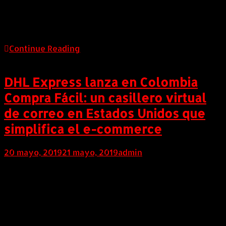
los seguros son identificados por los clientes como un
“commodity” o un servicio subvalorado que debe ser
adquirido por obligación al […]
Continue Reading
DHL Express lanza en Colombia
Compra Fácil: un casillero virtual
de correo en Estados Unidos que
simplifica el e-commerce
20 mayo, 2019
21 mayo, 2019
admin
COLOMBIA (Mayo 20 de 2019). DHL Express, el
proveedor mundial líder en envíos exprés y logística
que hace parte de Deutsche Post DHL Group, lanzó en
Colombia Compra Fácil, su nuevo servicio de casillero
virtual que permite contar con una dirección postal
en Miami donde se pueden enviar las compras que se