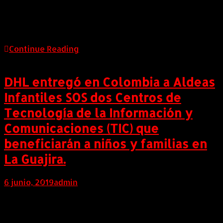
Thomas Ogilvie, Director de Recursos Humanos del
Grupo, Daniel Viteri, CEO de DHL Global Forwarding
Colombia, Allan Cornejo, CEO de DHL Express […]
Continue Reading
DHL entregó en Colombia a Aldeas
Infantiles SOS dos Centros de
Tecnología de la Información y
Comunicaciones (TIC) que
beneficiarán a niños y familias en
La Guajira.
6 junio, 2019
admin
COLOMBIA (Junio 6 de 2019). DHL entregó dos
Centros de Tecnología de la Información y
Comunicación (TIC) a su aliado Aldeas Infantiles SOS