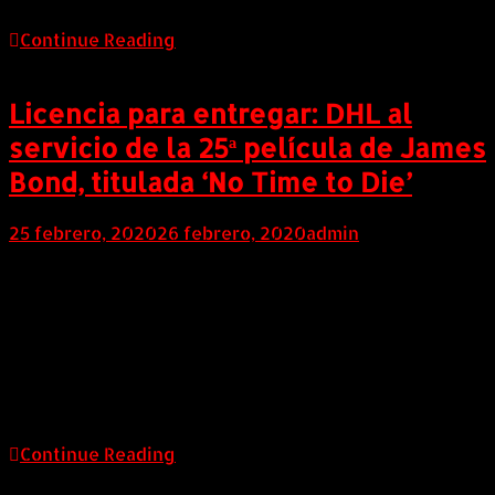
Continue Reading
Licencia para entregar: DHL al
servicio de la 25ª película de James
Bond, titulada ‘No Time to Die’
25 febrero, 2020
26 febrero, 2020
admin
COLOMBIA (Febrero 25 de 2020). Desde Casino
Royale (2006), los expertos en logística de DHL han
sido responsables de las soluciones de transporte y
logística relacionadas con el rodaje de la producción
de las películas del agente 007. Para ‘No Time to Die‘
(título original) —en las salas de cine a nivel mundial
desde el 2 […]
Continue Reading