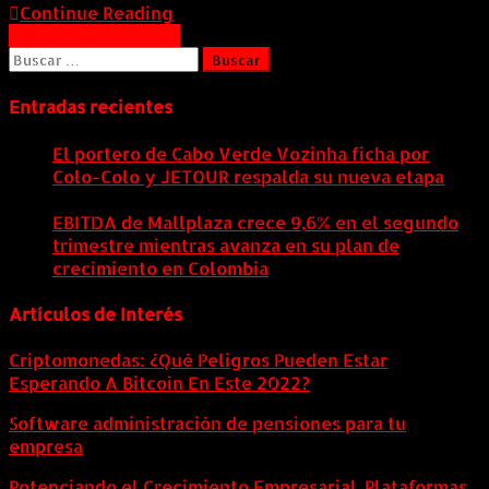
Continue Reading
Navegación
Entradas anteriores
Buscar:
de
entradas
Entradas recientes
El portero de Cabo Verde Vozinha ficha por
Colo-Colo y JETOUR respalda su nueva etapa
7
agosto, 2026
EBITDA de Mallplaza crece 9,6% en el segundo
trimestre mientras avanza en su plan de
crecimiento en Colombia
6 agosto, 2026
Artículos de Interés
Criptomonedas: ¿Qué Peligros Pueden Estar
Esperando A Bitcoin En Este 2022?
Software administración de pensiones para tu
empresa
Potenciando el Crecimiento Empresarial. Plataformas