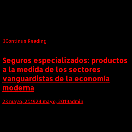
Colombia para brindar acceso a la tecnología a
personas necesitadas mejorando así sus
oportunidades de aprendizaje. Los centros de TIC son
contenedores equipados con generadores para
electricidad, computadoras y espacio para […]
Continue Reading
Seguros especializados: productos
a la medida de los sectores
vanguardistas de la economía
moderna
23 mayo, 2019
24 mayo, 2019
admin
COLOMBIA (Mayo 23 de 2019). Cuando pensamos en
seguros lo que normalmente se nos viene a la cabeza
son desastres naturales, accidentes, incendios o
pólizas con letra pequeña, inclusive en muchos casos,