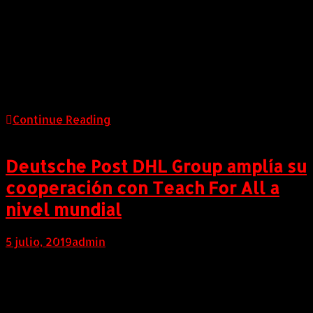
pregunta, sobre todo desde la experiencia de
empresarios que han asumido el reto de emprender y
tener éxito, es una de las estrategias de
comunicación y dinamismo para el entorno
empresarial, que viene impulsando Estrategias Inc,
agencia especializada en Relaciones Publicas y
Marketing. Estrategias Inc ha encontrado […]
Continue Reading
Deutsche Post DHL Group amplía su
cooperación con Teach For All a
nivel mundial
5 julio, 2019
admin
COLOMBIA (Julio 4 de 2019). Deutsche Post DHL
Group y Enseña por Colombia, miembro de la red
global Teach For All, firmaron un nuevo acuerdo de
cooperación. Al establecer esta nueva cooperación,