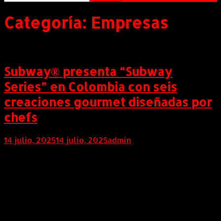
Categoría:
Empresas
Subway® presenta “Subway
Series” en Colombia con seis
creaciones gourmet diseñadas por
chefs
14 julio, 2025
14 julio, 2025
admin
Subway Series es un nuevo e innovador menú que
busca elevar la experiencia de sabor a través de tres
categorías con seis nuevos e irresistibles Subs,
prediseñados con la combinación ideal de
ingredientes. Subway Series hace parte de la
estrategia de crecimiento de la compañía que se suma
a la apertura de 21 nuevos puntos […]