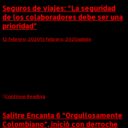
Seguros de viajes: “La seguridad
de los colaboradores debe ser una
prioridad”
12 febrero, 2020
13 febrero, 2020
admin
COLOMBIA (Febrero 12 de 2020). Velar por la
seguridad y tranquilidad de sus colaboradores es una
de las principales preocupaciones de una empresa,
independiente de su tamaño. Las personas que la
componen son los responsables de la continuidad del
negocio y del crecimiento de la compañía. Cuando una
empresa tiene presencia en más de […]
Continue Reading
Salitre Encanta 6 “Orgullosamente
Colombiano”, inició con derroche