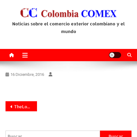
Saltar
al
contenido
Noticias sobre el comercio exterior colombiano y el
mundo
16 Diciembre, 2016
Navegación
TheLogicValue fue nominada a los Premios Rankia 2016 como uno de los productos del año
de
entradas
Buscar: