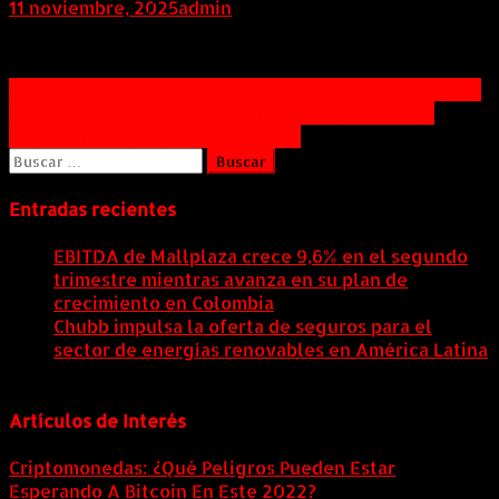
11 noviembre, 2025
admin
Navegación
Kapbe, plataforma de criptomonedas bajo regulación,
logra un nuevo avance: ¡llega la era del ingreso
de
básico universal sin condiciones!
entradas
Buscar:
Entradas recientes
EBITDA de Mallplaza crece 9,6% en el segundo
trimestre mientras avanza en su plan de
crecimiento en Colombia
6 agosto, 2026
Chubb impulsa la oferta de seguros para el
sector de energías renovables en América Latina
6 agosto, 2026
Artículos de Interés
Criptomonedas: ¿Qué Peligros Pueden Estar
Esperando A Bitcoin En Este 2022?