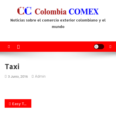
Saltar
al
contenido
Noticias sobre el comercio exterior colombiano y el
mundo
Taxi
Admin
3 Junio, 2016
Navegación
Easy Taxi lanza su aplicación para Windows 10 de Microsoft
de