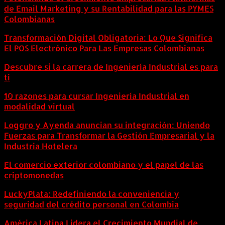
de Email Marketing y su Rentabilidad para las PYMES
Colombianas
Transformación Digital Obligatoria: Lo Que Significa
El POS Electrónico Para Las Empresas Colombianas
Descubre si la carrera de Ingeniería Industrial es para
ti
10 razones para cursar Ingeniería Industrial en
modalidad virtual
Loggro y Ayenda anuncian su integración: Uniendo
Fuerzas para Transformar la Gestión Empresarial y la
Industria Hotelera
El comercio exterior colombiano y el papel de las
criptomonedas
LuckyPlata: Redefiniendo la conveniencia y
seguridad del crédito personal en Colombia
América Latina Lidera el Crecimiento Mundial de