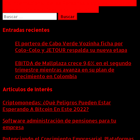
Navegación
Día Internacional de las Personas Mayores, conozca la
importancia de cuidar la salud auditiva
de
Buscar:
entradas
Entradas recientes
El portero de Cabo Verde Vozinha ficha por
Colo-Colo y JETOUR respalda su nueva etapa
7
agosto, 2026
EBITDA de Mallplaza crece 9,6% en el segundo
trimestre mientras avanza en su plan de
crecimiento en Colombia
6 agosto, 2026
Artículos de Interés
Criptomonedas: ¿Qué Peligros Pueden Estar
Esperando A Bitcoin En Este 2022?
Software administración de pensiones para tu
empresa
Potenciando el Crecimiento Empresarial. Plataformas